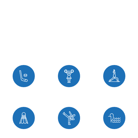
pour chaque besoin
Explorez nos différentes catégories d’activités,
pensées pour tous les âges et niveaux. Que vous
aimiez bouger en salle, en piscine ou en nature, il
y a un programme pour vous !
Groupes sportifs
Jeunesse en salle
Adulte en salle
Activités et bains libres
Je bouge en famille
Adulte en piscine