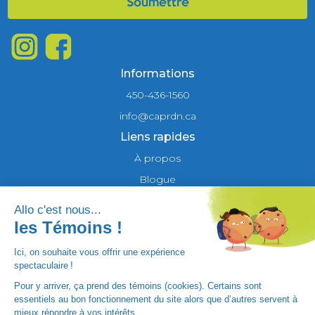
Informations
450-436-1560
info@caprdn.ca
Liens rapides
À propos
Blogue
Camp de jour
Cours et activités
Course nature Rivière-du-Nord
Nos centres
FAQ
Contact