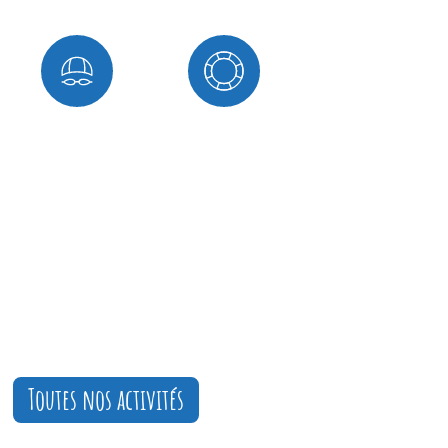
Jeunesse en piscine
Formation
Nos coups de cœur du moment
Découvrez les activités qui font vibrer notre
communauté !
Des nouveautés, des incontournables et des
expériences à ne pas manquer.
Toutes nos activités