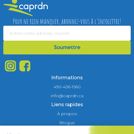
Pour ne rien manquer, abonnez-vous à l'infolettre!
Informations
450-436-1560
info@caprdn.ca
Liens rapides
À propos
Blogue
Camp de jour