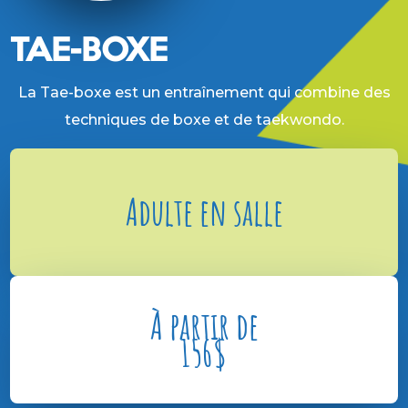
TAE-BOXE
La Tae-boxe est un entraînement qui combine des
techniques de boxe et de taekwondo.
Adulte en salle
À partir de
156
$