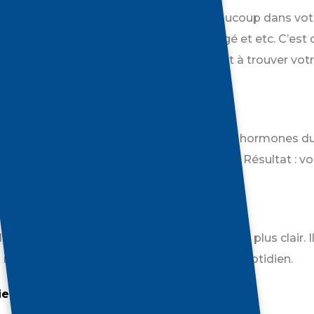
automne, il se peut que vous en ayez beaucoup dans votre
du quotidien, retour à l’école, horaire chargé et etc. C’es
mouvement peut contribuer positivement à trouver votre 
cret sur votre quotidien :
n de se déposer
écrétion d’endorphines, aussi appelées les hormones du
isser le taux de cortisol, l’hormone du stress. Résultat : 
tre à la suite de votre entraînement!
acité de concentration
a concentration et aide à retrouver un esprit plus clair. I
 recul face aux petits (ou grands) défis du quotidien.
ie, même quand on est fatigué