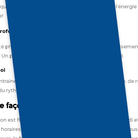
ue l’on pourrait croire, bouger nous donne de l’énergie 
e!
rofond et réparateur
ité physique, même modérée, favorise l’endormissement
 Un plus pour récupérer dans un quotidien chargé.
oi
’entraîner ou danser nous permet de faire une pause, de r
du rythme rapide de la vie.
e façon, quand ça vous convient
est flexible, avec des cours offerts le matin, le midi et 
s horaires. Et si votre emploi du temps varie ou que vou