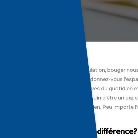
rouver son équilibre
marche, le yoga, la course ou la musculation, bouger no
onnecté avec soi-même. Cet automne, donnez-vous l’esp
, afin de mieux traverser les épreuves du quotidien et 
 sur votre santé. Vous n’avez pas besoin d’être un ex
pratiquer une activité qui vous fait du bien. Peu importe l
 jour peuvent faire la différence!
vité physique peut faire la différence?