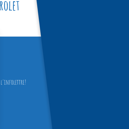
rolet
Informations
450-436-1560
info@caprdn.ca
l'infolettre!