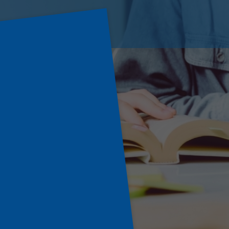
Pourquoi
trée?