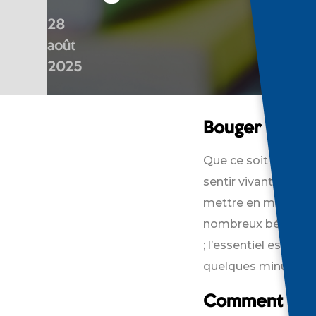
28
août
2025
Bouger pour t
Que ce soit par la 
sentir vivant et c
mettre en mouvement
nombreux bénéfices
; l’essentiel est de 
quelques minutes par
Comment l’acti