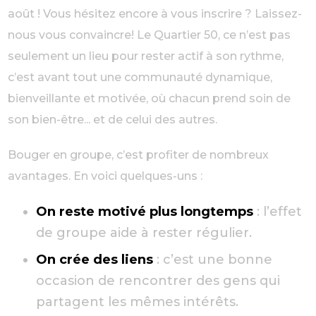
août ! Vous hésitez encore à vous inscrire ? Laissez-
nous vous convaincre! Le Quartier 50, ce n’est pas
seulement un lieu pour rester actif à son rythme,
c’est avant tout une communauté dynamique,
bienveillante et motivée, où chacun prend soin de
son bien-être... et de celui des autres.
Bouger en groupe, c’est profiter de nombreux
avantages. En voici quelques-uns :
On reste motivé plus longtemps
: l’effet
de groupe aide à rester régulier.
On crée des liens
: c’est une bonne
occasion de rencontrer des gens qui
partagent les mêmes intérêts.