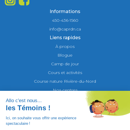
Informations
450-436-1560
info@caprdn.ca
Liens rapides
À propos
Blogue
Camp de jour
Cours et activités
Course nature Rivière-du-Nord
Nos centres
FAQ
Contact
Tous droits réservés © 2025 - Les Centres d'Activités
Physiques Rivière-du-Nord