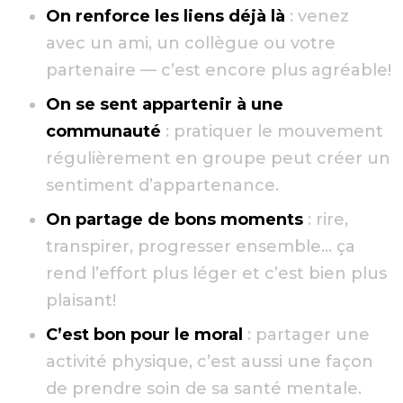
On renforce les liens déjà là
: venez
avec un ami, un collègue ou votre
partenaire — c’est encore plus agréable!
On se sent appartenir à une
communauté
: pratiquer le mouvement
régulièrement en groupe peut créer un
sentiment d’appartenance.
On partage de bons moments
: rire,
transpirer, progresser ensemble… ça
rend l’effort plus léger et c’est bien plus
plaisant!
C’est bon pour le moral
: partager une
activité physique, c’est aussi une façon
de prendre soin de sa santé mentale.