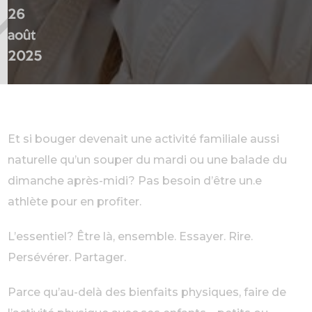
26
août
2025
Et si bouger devenait une activité familiale aussi
naturelle qu’un souper du mardi ou une balade du
dimanche après-midi? Pas besoin d’être un.e
athlète pour en profiter.
L’essentiel? Être là, ensemble. Essayer. Rire.
Persévérer. Partager.
Parce qu’au-delà des bienfaits physiques, faire de