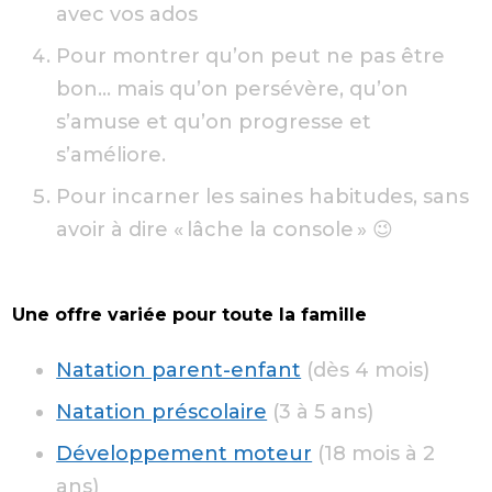
avec vos ados
Pour montrer qu’on peut ne pas être
bon… mais qu’on persévère, qu’on
s’amuse et qu’on progresse et
s’améliore.
Pour incarner les saines habitudes, sans
avoir à dire « lâche la console » 😉
Une offre variée pour toute la famille
Natation parent-enfant
(dès 4 mois)
Natation préscolaire
(3 à 5 ans)
Développement moteur
(18 mois à 2
ans)