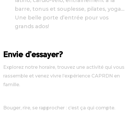
latino, cardio-vélo, entraînement à la
barre, tonus et souplesse, pilates, yoga…
Une belle porte d’entrée pour vos
grands ados!
Envie d’essayer?
Explorez notre horaire, trouvez une activité qui vous
rassemble et venez vivre l’expérience CAPRDN en
famille.
Bouger, rire, se rapprocher : c’est ça qui compte.